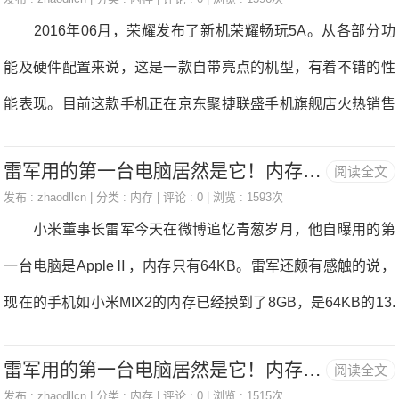
行业搞了一场血雨腥风，即使是手机行业也深受其害。不久之
2016年06月，荣耀发布了新机荣耀畅玩5A。从各部分功
前雷军就在小米MIX的发布会上吐槽了内存价格的疯狂，2017
能及硬件配置来说，这是一款自带亮点的机型，有着不错的性
手机行业能用6GB以上内存实属不易。 我们如果计算一
能表现。目前这款手机正在京东聚捷联盛手机旗舰店火热销售
下，就知道这个价格有多么恐怖。以X299平台为例，如果想要
中，价格仅为729元，京东配送，喜欢的朋友不妨关注一下。
使用4通道，至少需要4条8GB内存，也就是3000元。如果插
雷军用的第一台电脑居然是它！内存容量64KB
阅读全文
荣耀畅玩5A主屏选用了TFT材质（IPS技术）材质，屏幕
满，就需要8条，那就是6000元。足够购买一台64GB版本的iP
发布 :
zhaodllcn
| 分类 :
内存
| 评论 : 0 | 浏览 : 1593次
尺寸为5.5英寸,打败了66%的在售机型，同时，采用4.3mm窄
小米董事长雷军今天在微博追忆青葱岁月，他自曝用的第
hone8。如果把8GB换成16GB，那么
边框将屏幕占比达到70.1%。 除了屏幕尺寸，荣耀畅玩5A
一台电脑是AppleⅡ，内存只有64KB。雷军还颇有感触的说，
的屏幕分辨率达到1280x720像素。最值得称道的是，荣耀畅玩
现在的手机如小米MIX2的内存已经摸到了8GB，是64KB的13.
5A屏幕像素密度达到了267ppi，并且在大屏幕手机中可以说荣
1万倍，“科技进步实在太快了”。 资料显示，雷军生于1969
耀畅玩5A在屏幕尺寸与显示质量方面均表现出了不错的水准。
雷军用的第一台电脑居然是它！内存64KB
阅读全文
年，20年前的1987年正好是他从沔阳中学毕业考上武大计算机
荣耀畅玩5A搭载的是高通骁龙617（MSM8952）处理
发布 :
zhaodllcn
| 分类 :
内存
| 评论 : 0 | 浏览 : 1515次