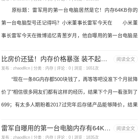
系的时候。可能，雷军的编程启蒙就是从AppleⅡ开始的吧。
原标题：雷军用的第一台电脑居然是它！内存64KB你的
器，CPU频率达到1.5GHz（大四核），1.2
第一台电脑型号还记得吗？小米董事长雷军今天在 小米董
事长雷军今天在微博追忆青葱岁月，他自曝用的第一台电脑是
AppleⅡ，内存只有64KB。 雷军还颇有感触的说，现在的
比房价还猛！内存价格暴涨 装不起电脑了
阅读全文
手机如小米MIX2的内存已经摸到了8GB，是64KB的13.1万
发布 :
zhaodllcn
| 分类 :
内存
| 评论 : 0 | 浏览 : 1651次
倍，“科技进步实在太快了”。 资料显示，雷军生于1969
“现在一条8G内存都500块钱了，再等等吧没准下个月就降
年，30年前的1987年正好是他从沔阳中学毕业考上武大计算机
价了”相信很多网友们都有这样的经历，结果下个月一看涨到了
系的时候。可能，雷军的编程启蒙就是从AppleⅡ开始的吧。
699；有太多人期盼着2017过完年后存储产品能够降价，结果
内存又双叒叕涨价了，直到截至发稿时，某品牌单条16G以及
雷军自曝用的第一台电脑内存有64KB 网友：土豪啊
阅读全文
双8G的DDR4套装已经飙升到了1599元。 记得去年最存储
发布 :
zhaodllcn
| 分类 :
内存
| 评论 : 0 | 浏览 : 1835次