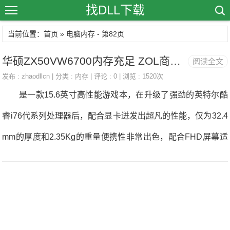
找DLL下载
当前位置：首页 » 电脑内存 - 第82页
华硕ZX50VW6700内存充足 ZOL商城亿米电脑专营店仅售5599元
阅读全文
发布 :
zhaodllcn
| 分类 :
内存
| 评论 : 0 | 浏览 : 1520次
是一款15.6英寸高性能游戏本，在升级了强劲的英特尔酷
睿i76代系列处理器后，配合显卡迸发出超凡的性能，仅为32.4
mm的厚度和2.35Kg的重量便携性非常出色，配合FHD屏幕适
合外出携带办公使用。目前这款笔记本电脑正在ZOL商城亿米
电脑专营店火热销售中，价格仅为5599.00元，喜欢的朋友不
妨关注一下。 华硕ZX50VW6700配备一块15.6英寸显示
屏，分辨率可达1920x1080，搭配上NVIDIAGeForceGTX960