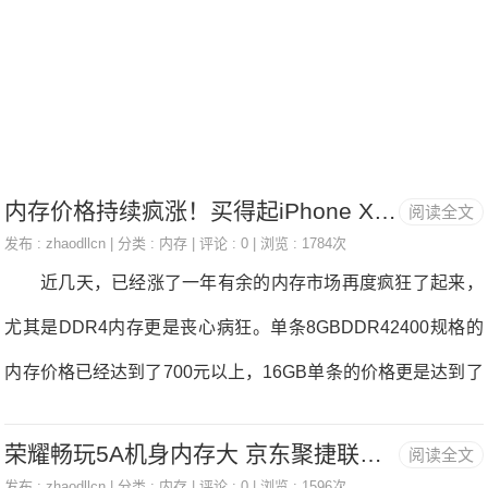
M独立显卡，令画面质量更加细腻清晰。华硕ZX50VW6700搭
载Intel酷睿i76700HQ处理器，2.6GHz主频，4GB内存，足以
保障顺畅运行日常应用程序和游戏。1TB的硬盘容量，拥有海
量的存储空间。 华硕ZX50VW6700采用锂电
内存价格持续疯涨！买得起iPhone X未必装得起电脑
阅读全文
发布 :
zhaodllcn
| 分类 :
内存
| 评论 : 0 | 浏览 : 1784次
近几天，已经涨了一年有余的内存市场再度疯狂了起来，
尤其是DDR4内存更是丧心病狂。单条8GBDDR42400规格的
内存价格已经达到了700元以上，16GB单条的价格更是达到了
1500元。按照这样计算，只需要6条16GB内存，差不多就可以
荣耀畅玩5A机身内存大 京东聚捷联盛手机旗舰店729元销售中
阅读全文
买一台苹果最新的IPhoneX。 内存疯涨这股妖风不仅在PC
发布 :
zhaodllcn
| 分类 :
内存
| 评论 : 0 | 浏览 : 1596次