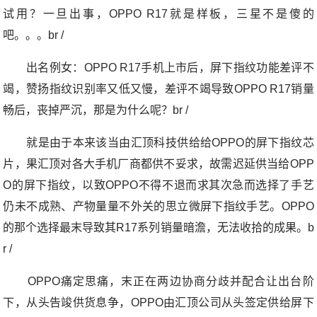
试用？一旦出事，OPPO R17就是样板，三星不是傻的
吧。。。br /
出名例女：OPPO R17手机上市后，屏下指纹功能差评不
竭，赞扬指纹识别率又低又慢，差评不竭导致OPPO R17销量
畅后，丧掉严沉，那是为什么呢？br /
就是由于本来该当由汇顶科技供给给OPPO的屏下指纹芯
片，果汇顶对各大手机厂商都供不妥求，故需迟延供当给OPP
O的屏下指纹，以致OPPO不得不退而求其次急而选择了手艺
仍未不成熟、产物量量不外关的思立微屏下指纹手艺。OPPO
的那个选择最末导致其R17系列销量暗澹，无法收拾的成果。b
r /
OPPO痛定思痛，末正在两边协商分歧并配合让出台阶
下，从头告竣供货息争，OPPO由汇顶公司从头签定供给屏下