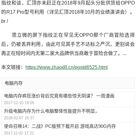
指纹和谈，汇顶亦未赶正在2018年9月起头分批供货给OPPO
的R17 Pro型号利用（详见汇顶2018年10月的业绩演讲会）。
br /
思立微的屏下指纹正在罕见无OPPO那个厂商冒险选择
后，仍被丢弃利用，由此可见其手艺不达标之严沉，更别说会
再正在短时间内无第二家大品牌供当商敢于冒险合做了。...
本文链接：
https://www.zhaodll.cn/postd6525.html
电脑内存
电脑内存疯狂涨价背后究竟有哪些惊天阴谋？ 一周漫画
2017-12-10 19:05
升级电脑内存为什么电脑整体性能提升不明显，
2018-02-07 15:37
使命召唤14：二战》PC版预下载开启 游戏高达90G内存
2017-11-02 17:21