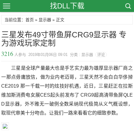
找DLL下载
当前位置：首页 »
显示器
» 正文
三星发布49寸带鱼屏CRG9显示器 专
为游戏玩家定制
3216
人参与 2019年01月06日 09:01 分类 : 显示器
评论
三星是全球产量最大也是手艺实力最为雄厚显示器厂商之
一那点毋庸放信，做为业内老迈哥，三星天然不会白白华侈掉
CE2019 那一千载一时的炫技好机遇，近日，三星赶正在拉斯
维加斯消费电女展CES起头前发布了 CRG9超高清带鱼屏QLE
D显示器，外不雅无一破例全数采纳现代极简从义气概设想，
取现代审美十分吻合。让我们一路来看看它的细致参数。