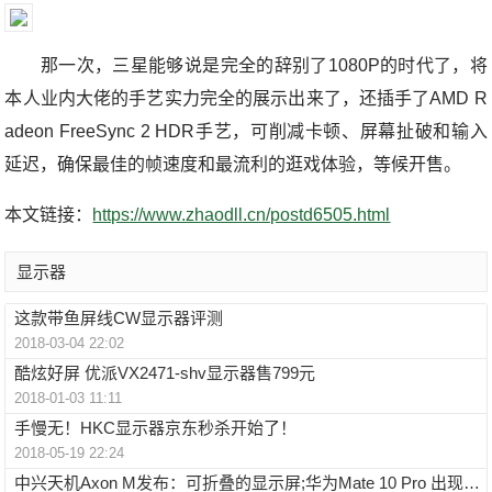
那一次，三星能够说是完全的辞别了1080P的时代了，将
本人业内大佬的手艺实力完全的展示出来了，还插手了AMD R
adeon FreeSync 2 HDR手艺，可削减卡顿、屏幕扯破和输入
延迟，确保最佳的帧速度和最流利的逛戏体验，等候开售。
本文链接：
https://www.zhaodll.cn/postd6505.html
显示器
这款带鱼屏线CW显示器评测
2018-03-04 22:02
酷炫好屏 优派VX2471-shv显示器售799元
2018-01-03 11:11
手慢无！HKC显示器京东秒杀开始了！
2018-05-19 22:24
中兴天机Axon M发布：可折叠的显示屏;华为Mate 10 Pro 出现重大bug掉电严重