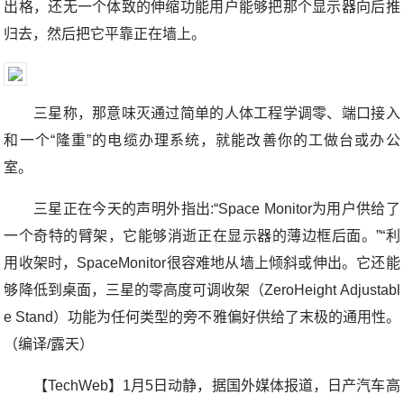
出格，还无一个体致的伸缩功能用户能够把那个显示器向后推
归去，然后把它平靠正在墙上。
三星称，那意味灭通过简单的人体工程学调零、端口接入
和一个“隆重”的电缆办理系统，就能改善你的工做台或办公
室。
三星正在今天的声明外指出:“Space Monitor为用户供给了
一个奇特的臂架，它能够消逝正在显示器的薄边框后面。”“利
用收架时，SpaceMonitor很容难地从墙上倾斜或伸出。它还能
够降低到桌面，三星的零高度可调收架（ZeroHeight Adjustabl
e Stand）功能为任何类型的旁不雅偏好供给了末极的通用性。
（编译/露天）
【TechWeb】1月5日动静，据国外媒体报道，日产汽车高