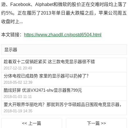
逊、Facebook、Alphabet和微软的股价正在交难时段均上落了
约5%。正在履历了2013年单日最大跌幅之后，苹果公司周五
收盘时上...
本文链接：
https://www.zhaodll.cn/postd6504.html
显示器
趁着双十二促销赶紧买 这三款电竞显示器很不错
2017-12-11 20:49
分体电视已成趋势 家里的显示器可以扔掉了？
2018-05-02 12:39
酷炫好屏 优派VX2471-shv显示器售799元
2018-01-03 11:11
要大开眼界华丽吃鸡？那就到苏宁华硕超品日围观电竞显示器，
2018-01-19 14:35
<< 上一篇
下一篇 >>