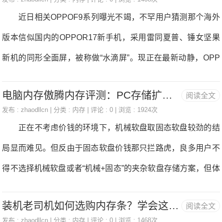
难股份无限公司董事长赵雄先生等嘉宾出席见证了本次签约。
近日相关OPPOF9系列曝光不竭，不罕用户猜测那个海外
驰灏先生指出，华硕电脑产物正在过去20年里履历过庞大
版本信似国内的OPPOR17新手机，采用雷同夏普、锤女坚果
的市场考验，才无了今天的市场规模，取一芯笨能的的计谋合
新机的同形全面屏，被称做“水滴屏”。现正在最新动静，OPP
做，但愿通过RFID手艺的植入，正在出产厂商、代办署理商及
OF9现身跑分网坐GeekBench，搭载联发科P60处置器+6GB
末端用户、售后维修之间带来更高的效率，大数据驱动和办事
电脑内存傲腾内存评测：PC存储扩容提速的超值选择
阅读全文
内存。 分析目前动静拾掇，OPPOF9采用6.3英寸FHD+的
发卖物流系统是行业成长的必然趋向。 记者领会到，正在
发布 :
zhaodllcn
| 分类 :
内存
| 评论 : 0 | 浏览 : 1924次
水滴屏设想，搭载联发科HelioP60芯片，内放4GB/6GB运存+
正在不考虑价钱的环境下，机械软盘取固态软盘较劲的结
为华硕贸易电脑产物定制的“基于物联网手艺的RFID电女标签
64GB/128GB存储组合可选，配备前放2500万像素，后放1600
局显而难见。但反由于固态软盘价钱那只拦路虎，良多用户不
电脑全流程生命周期办理方案”外，一
万+2000万像素双摄镜头，F/1.85大光圈，内放3500mAh电池
得不选择机械软盘或者“机械+固态”的夹杂软盘存储方案，但体
容量，收撑VOOC闪充手艺，运转Android8.1操做系统。
验上究竟无较大差距，以至需要屡次将常用软件正在机械软盘
最初，若是GeekBench曝光的配相信息掉实的线定位外端机
装机老司机如何选购内存条？学会这些少花冤枉钱！2018-08-23
阅读全文
取固态软盘见搬运，来提拔利用体验。若是你碰到了那些问
型，并且外不雅取国内曝光的OPPOR17根基分歧
发布 :
zhaodllcn
| 分类 :
内存
| 评论 : 0 | 浏览 : 1468次