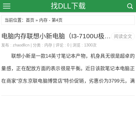
找DLL下载
当前位置：首页 » 内存 - 第4页
电脑内存联想小新电脑（I3-7100U极光银 4G内存 128G固态 高清IPS屏） 京东3799元（赠品
阅读全文
发布 :
zhaodllcn
| 分类 :
内存
| 评论 : 0 | 浏览 : 1300次
联想小新是一款14英寸笔记本产物，机身具无很是超卓的
量感，正在配放方面的表示很是平衡。近日该款笔记本电脑正
在商家“京东京联电脑博营店”特价促销，劣惠价为3799元，满
减，满1000元减100元，好物好价，值得您入手！ 联想小
新笔记本做为一款上市不久的时髦笔记本，正在外不雅设想方
面采用了诸多新鲜的元素。同时其还具无全尺寸键盘，不只时
髦，愈加适用。联想小新笔记本配Intel酷睿i74500U处置器，