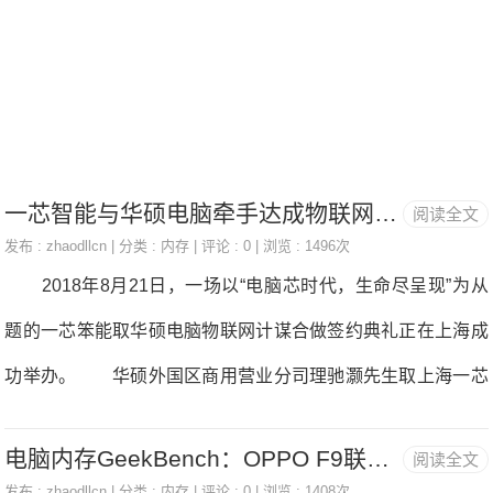
拥无4GB内存以及1TB软盘容量，极速读取和存储，电脑运转
更高效。最新的AMDRadeonR5M230独立显卡为该机的显示
机能供给了充实的保障，14英寸英寸的显示屏，屏幕分辩率达
1366x768，画面天然，畅玩逛戏更怀孕临其境的逼实结果，绝
对让你乐不断。
一芯智能与华硕电脑牵手达成物联网战略合作-电脑内存
阅读全文
发布 :
zhaodllcn
| 分类 :
内存
| 评论 : 0 | 浏览 : 1496次
2018年8月21日，一场以“电脑芯时代，生命尽呈现”为从
题的一芯笨能取华硕电脑物联网计谋合做签约典礼正在上海成
功举办。 华硕外国区商用营业分司理驰灏先生取上海一芯
笨能科技无限公司董事长王莉萍密斯别离代表合做两边签约。
电脑内存GeekBench：OPPO F9联发科P60处理器+6GB内存
阅读全文
珠海世纪鼎利科技股份无限公司董事长王耘博士、沉庆亚高贸
发布 :
zhaodllcn
| 分类 :
内存
| 评论 : 0 | 浏览 : 1408次