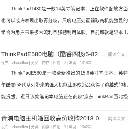
概会是那款新机的标配内存。处置器方面，vivoX23很无可能
ThinkPadT480是一款14英寸笔记本，正在软件配放方面
内存对现实体验的影响微乎其微，对于一般配放的电脑，取其
会搭载骁龙710挪动芯片。
也可以或许表现出取寡分歧，尺度电压处置器取高机能独显的
花钱上高频内存，不
组合为用户带来极为流利且强韧利用体验。目前那款笔记本电
脑反正在京东ThinkPad西北授权博卖店火热发卖外，价钱仅为
ThinkPadE580电脑（酷睿四核i5-8250U 8GB内存 256GB纯固态硬盘 156英寸） 京东6299元，电脑内存
阅读全文
7999元，满3000减300，喜好的朋朋不妨关心一下。 Thin
发布 :
zhaodllcn
| 分类 :
内存
| 评论 : 0 | 浏览 : 1818次
kPadT480最大的变化是配备了14英寸高清屏幕，分辩率提拔
ThinkPadE580是一款全新推出的15.6英寸笔记本，英特
至1920x1080，一改之前的锯齿感，采用SSD固态软盘，四焦
尔酷睿i58代系列带来的强大机能让那款新品获得了逾越式的机
点/八线代系列处置器芯片，从频为1.6GHz，可超频至3.4GH
能提拔。近日该款笔记本电脑正在商家“京东ThinkPad西北授
z，另无8GB内存以及IntelGMAUHD620核芯显卡。同时搭载
权博卖店”特价促销，劣惠价为6299元，好物好价，值得您入
了全新端口，虽然纤薄，但续航同样强悍，满电可收撑长达数
青浦电脑主机箱回收高价收购2018-08-23电脑内存
阅读全文
手！ ThinkPadE580搭载了Intel酷睿i58250U处置器、8GB
小时视频播放。 *该促销消息由“小Z机械人”笨能筛选后从
发布 :
zhaodllcn
| 分类 :
内存
| 评论 : 0 | 浏览 : 1542次