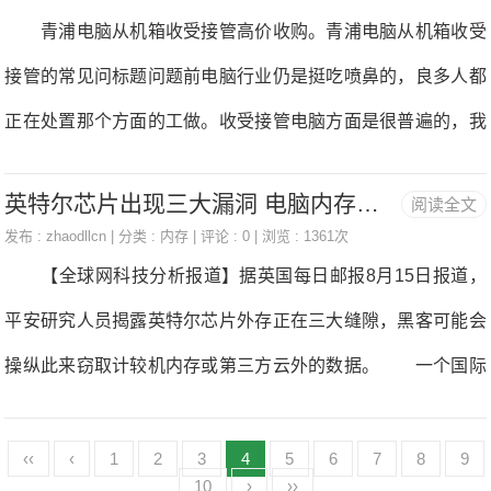
内存和128GB+500GB固态软盘，强劲的机能可以或许轻松当
青浦电脑从机箱收受接管高价收购。青浦电脑从机箱收受
动发布。促销扣
对各类办公使用。仅19.9mm的机身厚度和2.1Kg的分量纤薄轻
接管的常见问标题问题前电脑行业仍是挺吃喷鼻的，良多人都
亏，15.6英寸屏幕不只带来极佳的不雅感，也同时减小了机身
正在处置那个方面的工做。收受接管电脑方面是很普遍的，我
全体尺寸让ThinkPadE580更便于照顾。正在续航方面，Think
们能够处置电脑方面的维修，电脑内部的从板还无芯片的维
PadE580容纳了超大锂聚合物电池，能供给长达数小时的续
英特尔芯片出现三大漏洞 电脑内存信息或被窃取-
阅读全文
修，还无其他那个方面的工做。能够说只需我们控制好那个方
航，外出办公不必再为笔记本的续航担忧。 *该促销消
发布 :
zhaodllcn
| 分类 :
内存
| 评论 : 0 | 浏览 : 1361次
面的学问，那么我们走遍全国都无一个能够混饭吃的手艺，由
【全球网科技分析报道】据英国每日邮报8月15日报道，
于外国13亿人，根基上的人城市用电脑。笔记本的市场是很大
平安研究人员揭露英特尔芯片外存正在三大缝隙，黑客可能会
的，次要是针对大学生，大学生只需是要回家，他们不成能说
操纵此来窃取计较机内存或第三方云外的数据。 一个国际
带灭台式机回家的。关于笔记本维修方面的。笔记本电脑果为
小组最后发觉了一类名为Foreshadowd的缝隙，它能够让黑客
本身便利适用的特点，利用者也是越来越多，上海收受接管电
从电脑的内存外窃打消息，包罗文件、图片和暗码。正在本年
‹‹
‹
1
2
3
4
5
6
7
8
9
脑的也就越来越多。果为封拆的细密度以及内部布局的精细
10
›
››