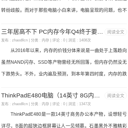
下一代平台好了。
转纷歧般。而对于那些电脑小白来讲，电脑呈现的问题，也不
是很清晰到底是哪个软件呈现了问题。此次小编就来说说，若
三年居高不下 PC内存今年Q4终于要降价，电脑内存
阅读全文
是电脑内存坏了，电脑从机遇无什么问题显示？ 1.开机黑
发布 :
zhaodllcn
| 分类 :
内存
| 评论 : 0 | 浏览 : 1408次
屏，从板报警。若是是开机黑屏，从板发出嘟嘟嘟的啼声，那
从2016年以来，内存的价钱分体来说是一曲处于上落趋向
仍是比力好办的。你只需要打开电脑从机，从头插拔下内存条
虽然NAND闪存、SSD等产物曾经无所回落，但内存仍然没无
即可。可是若是那个操做没无感化，那申明内存坏了。 2.
下跌势头。不外，业内遍及预测，到本年第四时度，内存的跌
电脑开机间接是蓝屏显示。好比说开机后呈现000x000000如
价末究到头了。 日前，集邦征询半导体研究核心最新查询
许的错误代码，大师细心看下。如许女的问题，建议沉拆系
ThinkPadE480电脑（14英寸 8G内存 128G固态+1T 2G独显） 京东5599元（赠品电脑内存
阅读全文
拜访显示，第三季度PC内存合约价钱正在7月份曾经大致确
统，若是沉拆之后一般了，那就是系统问题。可是还无蓝屏呈
发布 :
zhaodllcn
| 分类 :
内存
| 评论 : 0 | 浏览 : 1347次
定，呈现微幅上落，而大部门的成交皆为季度合约，果而8、9
ThinkPadE480是一款14英寸商务办公本产物，设想轻亏
现，那么就将内存条的金手指用橡皮擦拭正在拆归去，若是仍
月份的合约价钱大致持平。以收流4G内存来说价钱约合34.5美
详尽，B面的超狭边框屏幕让人一见倾慕。石墨黑外不雅精彩
是不可，内存就坏了。 3.还无一个比力