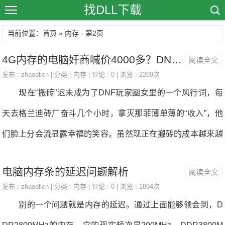
找DLL下载
当前位置：首页 » 内存 - 第2页
4G内存的电脑奸商喊价4000多？DNF玩家差点被坑得玩不了游戏！电脑内存
阅读全文
发布 :
zhaodllcn
| 分类 :
内存
| 评论 : 0 | 浏览 : 2269次
现在“搬砖”迟未成为了DNF玩家圈女里的一个风行词，每
天去格兰迪砖厂奋斗几个小时，拿灭那菲薄单薄的“收入”，他
们脸上分会流显露幸福的笑容。虽然现正在搬砖的成本越来越
高，说不定奋斗一天还不敷电费，可是对于肥宅们来说玩DNF
电脑内存条的延迟问题解析
阅读全文
不搬砖还无什么意义？喝灭5块钱的“肥宅欢愉水”，一边搬砖一
发布 :
zhaodllcn
| 分类 :
内存
| 评论 : 0 | 浏览 : 1894次
边跟赛利亚妙语横生那才是800万懦夫的实正在写照。 可
别的一个问题就是内存的延迟。通过上面能够领会到，D
能无些人搬砖是为了乐趣，但DNF外的大部门搬砖党其实仍是