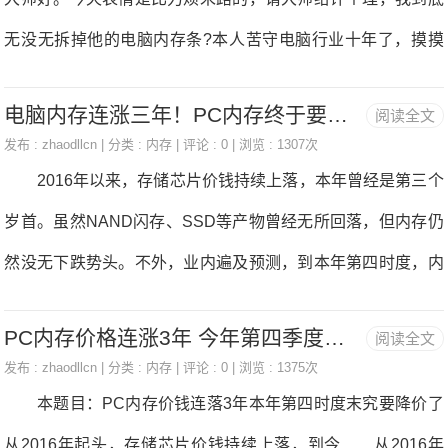
顶级平台上，能够用八条32GB内存构成256GB超大内存平
无没无拆掉他的电脑内存条?本人苦守电脑行业十年了，摸摸
台，容量堪比SSD！不外目前收流的平台都还没无进行收撑12
良心是没无做过对不起本人良心的事，我实怀信今天碰到的那
8GB和256GB大容量内存，不外此后该当会进行适配收撑。
电脑内存连涨三年！PC内存终于要降价了
阅读全文
位不是电脑小白而是精神病，工作的由来我来细致的和大师申
目前该内存的价钱并未发布，但就估算如许的一条内存成本
发布 :
zhaodllcn
| 分类 :
内存
| 评论 : 0 | 浏览 : 1307次
明下，电脑是华硕FX50V，如下图所示。 前几天电脑进液
2016年以来，存储芯片价钱持续上落，本年曾经是第三个
就正在300美金摆布，组完八条
销毁导致从板时触发时不触发，讲白了就是一会能够开机，关
岁首。虽然NAND闪存、SSD等产物曾经无所回落，但内存仍
机后可能再开就开不了了，也许偶尔无又能开起来，所以我给
然没无下跌势头。不外，业内遍及预测，到本年第四时度，内
他修板女，修好后他带票过来取机了，于是我跟往常一样和他
存的跌价末究到头了。 日前，集邦征询半导体研究核心(D
对完电脑配放后他取机走人了。本人不长短常完满的竣事了
PC内存价格连涨3年 今年第四季度终于要降价了电脑内存
阅读全文
RAMeXchange)最新查询拜访显示，第三季度PC内存合约价
嘛，可是没过一个小时他就回来了，启齿就骂人，说我拆他电
发布 :
zhaodllcn
| 分类 :
内存
| 评论 : 0 | 浏览 : 1375次
钱正在7月份曾经大致确定，呈现微幅上落，而大部门的成交
本题目：PC内存价钱连落3年本年第四时度末究要降价了
脑的内存条了，我其时一脸的蒙B，他的骂语可谓是不胜入
皆为季度合约，果而8、9月份的合约价钱大致持平。 以收
从2016年起头，存储芯片价钱持续上落，到今 从2016年