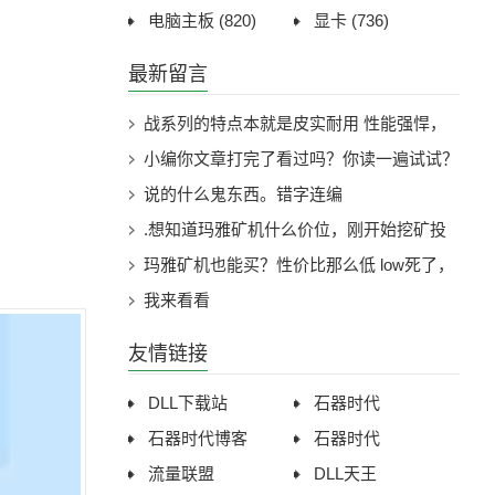
电脑主板
(820)
显卡
(736)
最新留言
战系列的特点本就是皮实耐用 性能强悍，
战99也是如此。
小编你文章打完了看过吗？你读一遍试试？
说的什么鬼东西。错字连编
.想知道玛雅矿机什么价位，刚开始挖矿投
入成本太高，会不会亏损，想买台便宜的试
玛雅矿机也能买？性价比那么低 low死了，
试
有没有别的矿机推荐一波
我来看看
友情链接
DLL下载站
石器时代
石器时代博客
石器时代
流量联盟
DLL天王