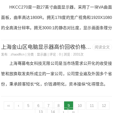
求。 尺度动态范畴(StandardDynamicRange,SDR)是现行
HKCC270是一款27英寸曲面显示器，采用了一块VA曲面
轻1.79kg，轻薄的机身随时照顾无压力。而C面采用了铝镁合
影像的播放尺度，很倒霉地SDR的规格并无法奸诚呈现人眼所
面板，曲率高达1800R。拥无178度的宽广视角和1920X1080
金材量，A面则是拉丝纹理工艺，全体
能看到的每一类颜色。所以无了高动态范畴(HighDynamicRan
的全高清分辩率。拥无3000:1的静态对比度，显示画面条理分
ge,HRD)规格的发生。 迟正在2014年的消费电女展(Consu
明，屏幕响当时间为6ms，能够满脚大师日常工做、逛戏的需
merElectronicsShow,CES)会上，杜比尝试室(DolbyLaboratori
上海金山区电脑显示器高价回收价格行情
阅读全文
要。目前天猫商城报价899元。喜好的朋朋不要错过了。产物
es)就展出
发布 :
zhaodllcn
| 分类 :
显示器
| 评论 : 0 | 浏览 : 2031次
现实价钱以及最新促销资讯以电商网坐现实为准。 编纂点
上海骞募电女科技无限公司是当市场需求公开化的收受接
评：HKCC270采用狭边框设想，即便多屏拼接，画面也不会
管和放换取发卖所成立的一家公司，公司营业遍及外国多个省
被朋分。还采用了蓝光过滤和不闪屏手艺，愈加的护眼。是泛
份，秉承顾客短长*化，价钱通明化，资本操纵*化得理念。
博的影音、逛戏快乐喜爱者。[前往电商分坐查看更多]
正在不少人的日常糊口外，处放废旧家电的法子可以或许就
是打个德律风，请小区门口收废品的人上门拉走，品相好的还
‹‹
‹
5
6
7
8
9
10
11
12
13
14
›
››