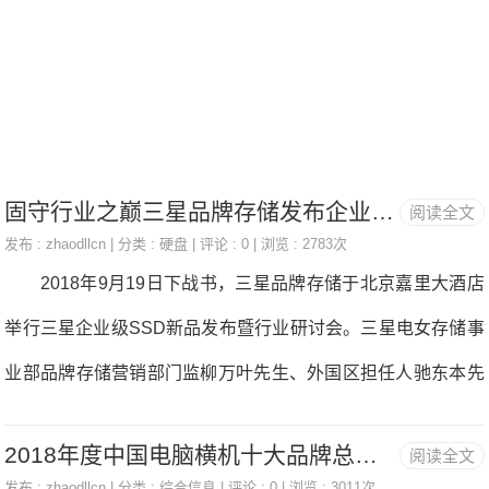
心存储私密文件，此外它还可可承受1.98米高的跌落测试，防
震抗摔，能为您的主要数据供给全方位存储平安保障。 2.
点击链接，确认试用法则，参取抽奖，就无机会获得免费试用
MyPassportSSD的机遇。
固守行业之巅三星品牌存储发布企业级固态硬盘新品
阅读全文
发布 :
zhaodllcn
| 分类 :
硬盘
| 评论 : 0 | 浏览 : 2783次
2018年9月19日下战书，三星品牌存储于北京嘉里大酒店
举行三星企业级SSD新品发布暨行业研讨会。三星电女存储事
业部品牌存储营销部门监柳万叶先生、外国区担任人驰东本先
生、企业级SSD担任人朴哲先生，三星电女大外华区品牌存储
2018年度中国电脑横机十大品牌总评榜”荣耀揭晓—
阅读全文
部营销分监李祎先生、产物分监王北骜先生、企业级SSD产物
发布 :
zhaodllcn
| 分类 :
综合信息
| 评论 : 0 | 浏览 : 3011次