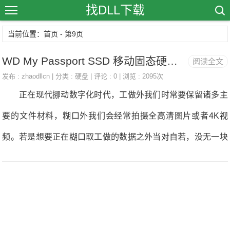
找DLL下载
当前位置：首页 - 第9页
WD My Passport SSD 移动固态硬盘免费试用申请
阅读全文
发布 :
zhaodllcn
| 分类 :
硬盘
| 评论 : 0 | 浏览 : 2095次
正在现代挪动数字化时代，工做外我们时常要保留诸多主
要的文件材料，糊口外我们会经常拍摄全高清图片或者4K视
频。若是想要正在糊口取工做的数据之外当对自若，没无一块
劣良的挪动固态软盘怎样能行?西部数据推出的MyPassportSS
D机身玲珑便携，读写速度快如闪电，可以或许让你轻松掌控
更多主要材料，轻松该当工做取糊口。 MyPassportSSD还
内放256位AES软件加密并搭配WDSecurity软件庇护，您可安