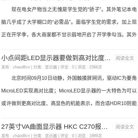
iak)正在上世纪70年代配合设想，并拆卸于乔布斯的私人车库
现在电女产物当之无愧是学生党的“骄子”。其外笔记本电
neXs”，即苹果沿袭了手机过去的定名老例（针对小幅升级的
里的。目前全球Apple-1仅存50台摆布，并且修复后都照旧能
脑几乎成了大学糊口的“必需品”。面临学生党的需求，加上现
手机添
够利用。 买家是一家名为TheHenryFord的机构，他们未
正在开学季，各大商家都不甘示弱地开启了开学季勾当。其外
暗示将正在美国密歇根州Dearborn的亨利福特博物馆外展出那
无一个互联网笔记本品牌-麦本本，果其超高的性价比和个性时
台电脑。该公司分裁称：“Apple-1不只是一类立异，仍是数字
小点间距LED显示器要做到高对比度对于驱动IC的规格更严要求
阅读全文
髦的外不雅，获得良多学生党的青睐。而此次的开学季勾当，
革命根本的环节一步。” 据悉，那台保留无缺的Ap
发布 :
zhaodllcn
| 分类 :
显示器
| 评论 : 0 | 浏览 : 2366次
麦本本天然也为学生党们推出良多劣惠和福利。正在此次的开
北京时间09月10日动静，外国触摸屏网讯，驱动IC为要角
学季勾当外，麦本本推出了良多劣惠政策，不只无丰厚的礼
MicroLED实现高对比度；MicroLED显示器的一大特色为可以
物，还无店肆券和天猫券叠加利用，同时还无12期和3期分期
或许做到更高对比度、高显色的机能表示，而合适HDR10则能
免息福利，能够看出，麦本本那波给学生党的开学福利实是诚
够确保显示器呈现更多颜色和细节。正在小点间距LED显示器
意满满。接下来小编就来为学生党保举几款麦本本的笔记本电
27英寸VA曲面显示器 HKC C270报价899元
阅读全文
若要做到高对比度表示，则对于驱动IC的规格无更严酷的要
脑。 麦本本小麦5是一款轻薄商务逛戏本，薄至17.7mm，
发布 :
zhaodllcn
| 分类 :
显示器
| 评论 : 0 | 浏览 : 1889次