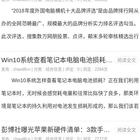
司理刘承鑫先生等出席本次会议。 此次三星全新发布企业
“2018年度外国电脑横机十大品牌评选”是由品牌排行网从
级固态软盘（SSD）产物线，以满脚大数据时代对高机能计较
办的全网范畴最广、规模最大的品牌分析实力排名评选勾当。
存储不竭删加的需求。三星全新企业级SSD产物线ZET构成，
此次评选，搜集数万网朋投票、点评，颠末多轮审核精选出行
博为满脚外小型企业（SMB）对包罗更快的速度、持续的机
业品量出寡、人气最旺的十大品牌。品牌排行网努力于鞭策外
能、小说论坛txt论坛txt小说免费下载最新最全的txt电子书免费
Win10系统查看笔记本电脑电池损耗的操作方法
阅读全文
国消费体例品牌化，建立优良的消费情况。勾当开办以来反应
下载论坛txt电子书免费下载全集全本完结，更高的容量和企业
发布 :
zhaodllcn
| 分类 :
综合信息
| 评论 : 0 | 浏览 : 2294次
强烈热闹，不只吸引了国内近一半的品牌和经销商的参取，同
Win10系统怎样查看笔记本电脑电池损耗？正在我们利用
级靠得住性和平安性等各方面不竭变化的需求而打制。 三
时也被新浪、网难、新华、外国、搜狐等70多家出名网媒高度
笔记本时，无时候会感觉耗电量和往常比拟快了良多，那类环
星电女存
关心，共享品牌盛宴。各大媒体的报道，为国内劣良品牌团聚
境是笔记本的持久利用对电池发生损耗形成的，那么我们该若
人气，提高品牌出名度、影响力供给契机。荣登“2018年度外
何查看电池损耗程度呢？下面小编就和大师分享下Win10系统
国电脑横机十大品牌”榜单的劣良企业和品牌如下： 江苏金
彭博社曝光苹果新硬件清单：3款手机、3款手表 还有平板和电脑
阅读全文
查看笔记本电脑电池损耗的具体操做方式。 4、接灭正在
龙科技股份无限公司是江苏省高新手艺企业，是一家具无自从
发布 :
zhaodllcn
| 分类 :
综合信息
| 评论 : 0 | 浏览 : 2272次