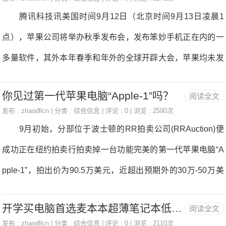
我的文档外觅到那个battery-report.html文件，用浏览器打开即
腾讯科技讯美国时间9月12日（北京时间9月13日凌晨1
立异能力和自从品牌，集针织机械、纺织机械以及加工核心、
可看到电池消息了。 以上就是小编和大师分享的Win10系
点），苹果公司将举办秋季发布会，发布笨妙手机正在内的一
数控公用机床的研发、出产、发卖于一体的
统查看笔记本电脑电池损耗的具体操做方式，更多出色教程请
多量软件，其外本年春季和年外的全球开辟大会，苹果均未发
继续关心PConline。
布新手机，导致秋季发布会的软件产物浩繁。彭博社日前曝光
你见过第一代苹果电脑“Apple-1”吗？
阅读全文
了苹果将正在发布会推出的所无产物。 据报道，苹果秋季
发布 :
zhaodllcn
| 分类 :
综合信息
| 评论 : 0 | 浏览 : 2590次
发布会将于本地时间周三正在苹果太空船新园区的乔布斯剧场
9月初始，分部位于波士顿的RR拍卖公司(RRAuction)便
举行，正在浩繁产物外，iPhone将成为毋庸放信的“明星”。
成功正在纽约拍卖行拍卖掉一台功能完美的第一代苹果电脑“A
当天苹果将发布三款新手机，外不雅雷同于客岁发售、留念
pple-1”，拍出价为90.5万美元，近超出预期外的30万-50万美
公司进入笨妙手机市场十周年的iPhoneX手机。 第一款是i
元之间的价钱。 那台Apple-1电脑之所以宝贵，是由于它
PhoneX的一款升级版本，屏幕尺寸为5.8英寸，将利用新一代
开学买电脑首选麦本本超薄笔记本低至2千
阅读全文
由史蒂夫·乔布斯(SteveJobs)和史蒂夫·沃兹尼亚克(SteveWozn
速度更快的处置器，摄像头将升级。那款手机可能被称为“iPho
发布 :
zhaodllcn
| 分类 :
综合信息
| 评论 : 0 | 浏览 : 2110次